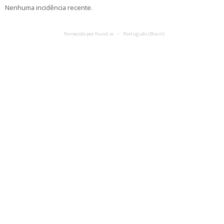
Nenhuma incidência recente.
Fornecido por Hund.io
Português (Brasil)